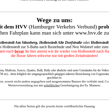
Wege zu uns:
mit dem HVV
(Hamburger Verkehrs Verbund)
prob
chen Fahrplan kann man sich unter www.hvv.de z
llenstedt Am Stinnberg, Hollenstedt Alte Dorfstraße
oder
Hollensted
on Hollenstedt zur S-Bahn nach Buxtehude und Neu Wulstorf oder zu
miert euch
bevor
ihr hier anreist wie ihr wieder von Hollenstedt nach 
die Busse fahren teilweise nur mit großen Zeitabständen!
a, Multivan, Syncro, Quattro, Bulli, Bully oder ähnliche sind unter Umständen für die Volk
tc) - dient lediglich der umgangssprachlich gängigen näheren Bezeichnung von Gegenständen, e
geschützt ist.
exte, soweit nicht anders angegeben und ausgenommen Banner die verlinkt sind, C
Weiterverwendung nur mit
schriftlicher
Genehmigung der Fa. Mamero.
Für allen Seiten gilt die jeweils letzte veröffentlichte Fassung