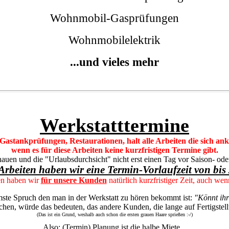
Wohnmobil-Gasprüfungen
Wohnmobilelektrik
...und vieles mehr
Werkstatttermine
astankprüfungen, Restaurationen, halt alle Arbeiten die sich an
wenn es für diese Arbeiten keine kurzfristigen Termine gibt.
hauen und die "Urlaubsdurchsicht" nicht erst einen Tag vor Saison- od
Arbeiten haben wir eine Termin-Vorlaufzeit von bis
en haben wir
für unsere Kunden
natürlich kurzfristiger Zeit, auch w
ste Spruch den man in der Werkstatt zu hören bekommt ist:
"Könnt ih
en, würde das bedeuten, das andere Kunden, die lange auf Fertigstell
(Das ist ein Grund, weshalb auch schon die ersten grauen Haare sprießen :-/)
Also: (Termin) Planung ist die halbe Miete...