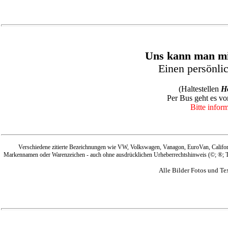
Uns kann man 
Einen persönli
(Haltestellen
Ho
Per Bus geht es v
Bitte infor
Verschiedene zitierte Bezeichnungen wie VW, Volkswagen, Vanagon, EuroVan, Californi
Markennamen oder Warenzeichen - auch ohne ausdrücklichen Urheberrechtshinweis (©; ®; TM e
Alle Bilder Fotos und T