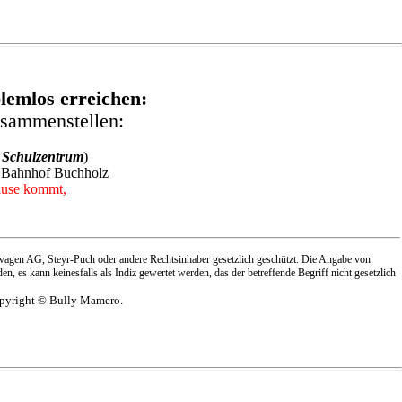
lemlos erreichen:
usammenstellen:
t Schulzentrum
)
m Bahnhof Buchholz
Hause kommt,
swagen AG, Steyr-Puch oder andere Rechtsinhaber gesetzlich geschützt. Die Angabe von
s kann keinesfalls als Indiz gewertet werden, das der betreffende Begriff nicht gesetzlich
opyright © Bully Mamero.